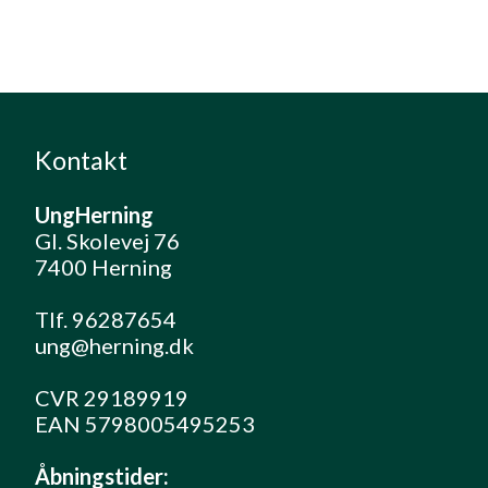
Kontakt
UngHerning
Gl. Skolevej 76
7400 Herning
Tlf. 96287654
ung@herning.dk
CVR 29189919
EAN 5798005495253
Åbningstider: