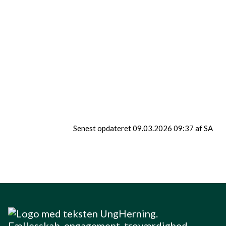
selvfølgelig også mulighed for at lave
mange andre aktiviteter – eller bare
hænge ud med vennerne.
Vi glæder os til at se dig til en dejlig og sjov
sæson hos os!
Venlig hilsen
Kristian og Margrethe
Senest opdateret 09.03.2026 09:37 af SA