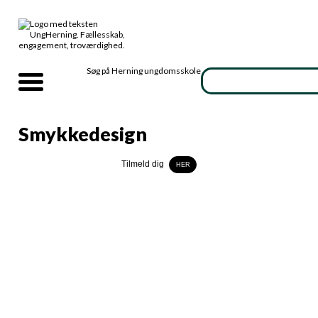
Søg på Herning ungdomsskole
Smykkedesign
Tilmeld dig
Info