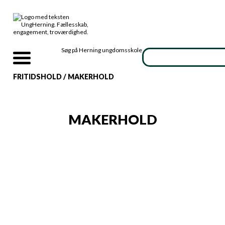
Søg på Herning ungdomsskole
FRITIDSHOLD
/
MAKERHOLD
MAKERHOLD
Programmering - efterår 26
Kreativ design - efterår 26
Start
24.09.2026
Start
29.10.2026
Uv. gange
7
Uv. gange
4
Åbent for tilmelding
Åbent for tilmelding