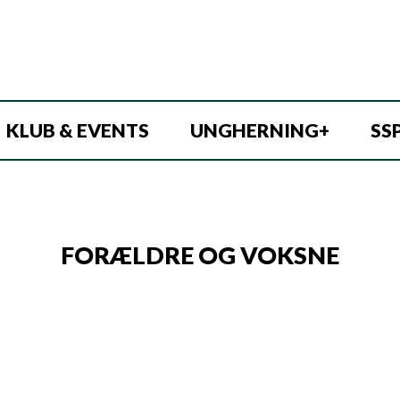
KLUB & EVENTS
UNGHERNING+
SS
FORÆLDRE OG VOKSNE
side for forældre og andre voksne! Vi tilbyde
ine aktiviteter og bekymringer om radikaliseri
ores børn og unge.