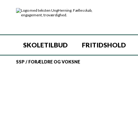
SKOLETILBUD
FRITIDSHOLD
SSP
/
FORÆLDRE OG VOKSNE
Velkommen til Herning Kommunes SSP-under
risikoadfærd, adfærdsændringer, børns onl
for at skabe trygge og sunde rammer for v