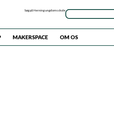
Søg på Herning ungdomsskole
P
MAKERSPACE
OM OS
r rådgivning og støtte omkring
ng og ekstremisme. Lad os sammen arbejde