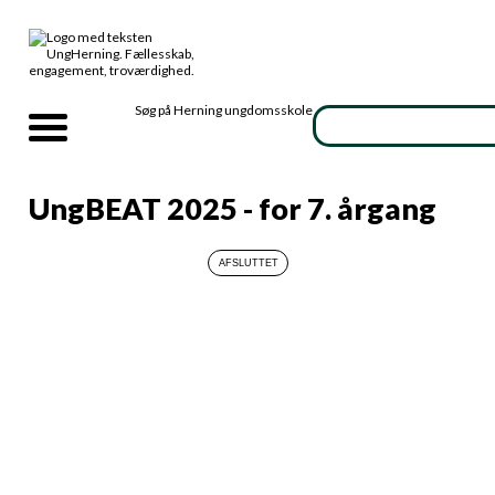
Søg på Herning ungdomsskole
UngBEAT 2025 - for 7. årgang
ForældreinfoUngBEAT
3,87 MB
Info