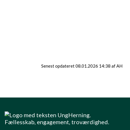
FestFabrikkens jobs er, at de skaber en
unik og energifyldt stemning, som sent vil
glemmes.
”Ungdommen spiller op til dans, og giver
din fest glans.”
Senest opdateret 08.01.2026 14:38 af AH