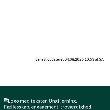
og hygge i klubben
Idag har vi sidste
åbningsdag, kom og
se hvad vi har af
21/05
overraskelser. Det
bliver en aften
ingen vil gå glip af
😖🩵
Senest opdateret 04.08.2025 10:53 af SA