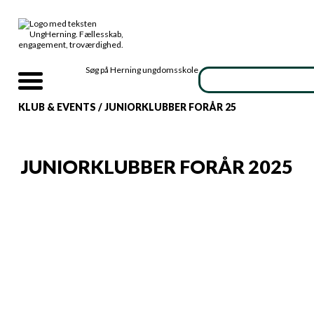
Søg på Herning ungdomsskole
KLUB & EVENTS
/
JUNIORKLUBBER FORÅR 25
JUNIORKLUBBER FORÅR 2025
TILMELD DIG
FORÅRSKLUBBERNE NU
Går du i 4. til 6. klasse, og vil du gerne være
med i juniorklubben? Hos UngHerning